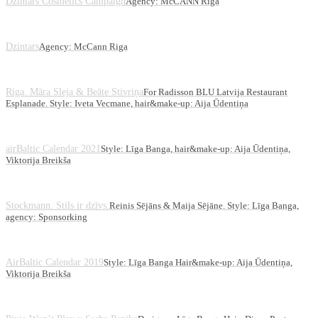
Dzintars Cosmetics Campaign
Agency: McCANN Riga
Dzintars
Agency: McCann Riga
Riga. Māra Sleja & Beāte Stivriņa
For Radisson BLU Latvija Restaurant
Esplanade. Style: Iveta Vecmane, hair&make-up: Aija Ūdentiņa
airBaltic Calendar 2021
Style: Līga Banga, hair&make-up: Aija Ūdentiņa,
Viktorija Breikša
Stockmann. Stils ir dzīvs.
Reinis Sējāns & Maija Sējāne. Style: Līga Banga,
agency: Sponsorking
AirBaltic Calendar 2019
Style: Līga Banga Hair&make-up: Aija Ūdentiņa,
Viktorija Breikša