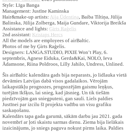
Style: Līga Banga
Management: Justīne Kaminska
Hair&make-up artists:
Aija Ūdentiņa
, Baiba Tiltiņa, Jūlija
Balinska, Jūlija Zolberga, Maija Gundare, Viktorija Breikša
Assistance and lights:
Ģirts Raģelis
2nd assistant:
Kristaps Hercs
All the models are employees of airBaltic.
Photos of me by Ģirts Raģelis.
Designers: LANGA.STUDIO, PIXIE Won’t Play, 6.
septembris, Agnese Eiduka, Gerda&Kai, NOLO, Ieva
Ādamsone, Riina Poldroos, Lilly Jahilo, Undress, Unlined.
Šis airBaltic kalendāra gads bija neparasts, jo lidlauka vietā
devāmies Latvijas dabā visos gadalaikos. Vērojām
laikapstākļu prognozes, prognozējām gaismu leņķus,
turējām īkšķus, lai snieg, kad jāsnieg. Un tik tiešām
piedzīvojām gan sniegputeni, gan sauli. Liels paldies
Justīnei par izcilu šī projekta vadību un visu grafiku
saskaņošanu.
Kalendārs tapa gada garumā, sākām darbu jau 2021. gada
novembrī ar ļoti skaistu sarmas dienu. Ziema bija lielākais
izaicinājums, jo sniegs paguva nokust pirms laika. Paldies