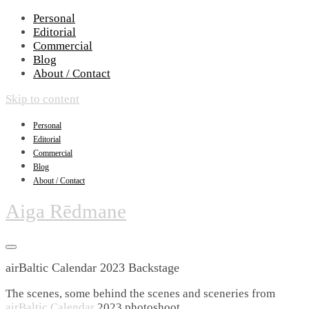
Personal
Editorial
Commercial
Blog
About / Contact
Skip to content
Personal
Editorial
Commercial
Blog
About / Contact
Aiga Rēdmane
airBaltic Calendar 2023 Backstage
The scenes, some behind the scenes and sceneries from
airBaltic Calendar
2023 photoshoot.