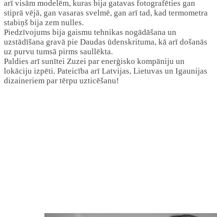
arī visām modelēm, kuras bija gatavas fotografēties gan
stiprā vējā, gan vasaras svelmē, gan arī tad, kad termometra
stabiņš bija zem nulles.
Piedzīvojums bija gaismu tehnikas nogādāšana un
uzstādīšana gravā pie Daudas ūdenskrituma, kā arī došanās
uz purvu tumsā pirms saullēkta.
Paldies arī sunītei Zuzei par enerģisko kompāniju un
lokāciju izpēti. Pateicība arī Latvijas, Lietuvas un Igaunijas
dizaineriem par tērpu uzticēšanu!